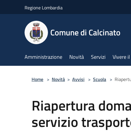
Salta al contenuto principale
Regione Lombardia
Comune di Calcinato
Amministrazione
Novità
Servizi
Vivere 
Home
>
Novità
>
Avvisi
>
Scuola
>
Riapertu
Riapertura doman
servizio trasport