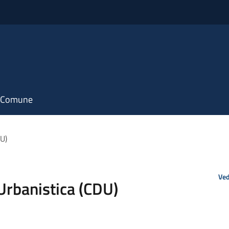
il Comune
DU)
Ved
Urbanistica (CDU)