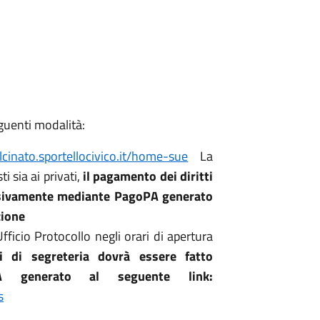
guenti modalità:
lcinato.sportellocivico.it/home-sue
La
i sia ai privati,
il pagamento dei diritti
lusivamente mediante PagoPA generato
zione
ficio Protocollo negli orari di apertura
i di segreteria dovrà essere fatto
PA generato al seguente link:
s