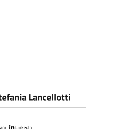
efania Lancellotti
ram
LinkedIn