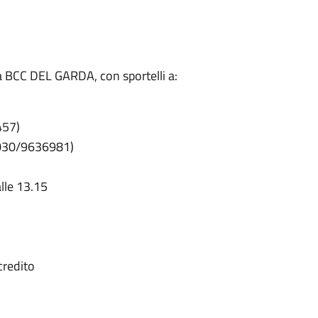
la BCC DEL GARDA, con sportelli a:
457)
. 030/9636981)
alle 13.15
credito