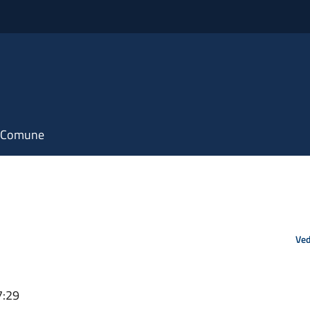
il Comune
Ved
7:29