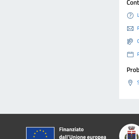
Cont
Prob