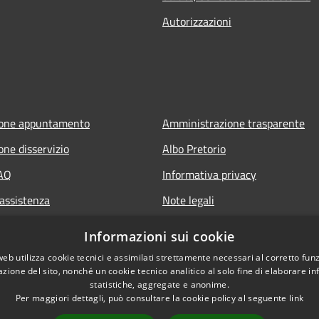
Autorizzazioni
ione appuntamento
Amministrazione trasparente
one disservizio
Albo Pretorio
FAQ
Informativa privacy
 assistenza
Note legali
Dichiarazione di accessibilità
Informazioni sui cookie
Piano miglioramento sito
web utilizza cookie tecnici e assimilati strettamente necessari al corretto fu
azione del sito, nonché un cookie tecnico analitico al solo fine di elaborare i
statistiche, aggregate e anonime.
Per maggiori dettagli, può consultare la cookie policy al seguente
link