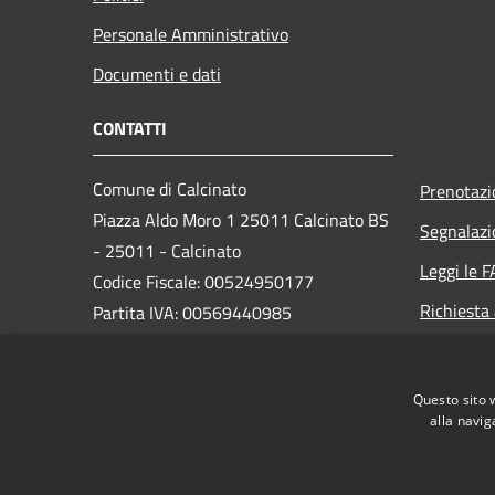
Personale Amministrativo
Documenti e dati
CONTATTI
Comune di Calcinato
Prenotaz
Piazza Aldo Moro 1 25011 Calcinato BS
Segnalazi
- 25011 - Calcinato
Leggi le 
Codice Fiscale: 00524950177
Richiesta
Partita IVA: 00569440985
PEC:
protocollo@pec.comune.calcinato.bs.it
Questo sito 
Centralino Unico: 030/99891
alla navig