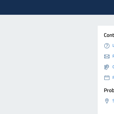
Cont
Prob