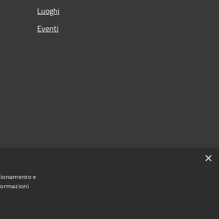
Luoghi
Eventi
×
nzionamento e
nformazioni