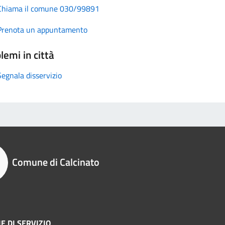
Chiama il comune 030/99891
Prenota un appuntamento
lemi in città
Segnala disservizio
Comune di Calcinato
E DI SERVIZIO