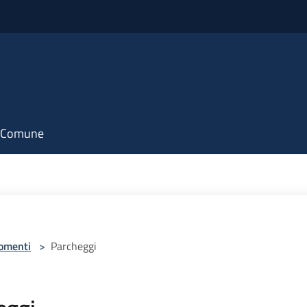
il Comune
omenti
>
Parcheggi