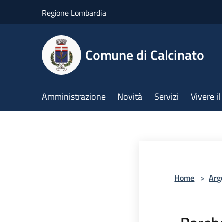
Salta al contenuto principale
Regione Lombardia
Comune di Calcinato
Amministrazione
Novità
Servizi
Vivere 
Home
>
Arg