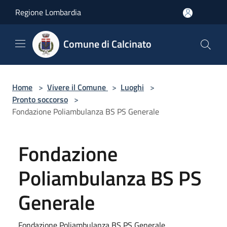
Salta al contenuto principale
Regione Lombardia
Comune di Calcinato
Home
>
Vivere il Comune
>
Luoghi
>
Pronto soccorso
>
Fondazione Poliambulanza BS PS Generale
Fondazione
Poliambulanza BS PS
Generale
Fondazione Poliambulanza BS PS Generale