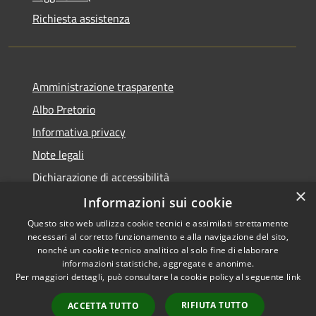
Richiesta assistenza
Amministrazione trasparente
Albo Pretorio
Informativa privacy
Note legali
Dichiarazione di accessibilità
×
Piano miglioramento sito
Informazioni sui cookie
Questo sito web utilizza cookie tecnici e assimilati strettamente
necessari al corretto funzionamento e alla navigazione del sito,
nonché un cookie tecnico analitico al solo fine di elaborare
informazioni statistiche, aggregate e anonime.
RSS
Copyright © 2026 • Comune di
Per maggiori dettagli, può consultare la cookie policy al seguente
link
Accessibilità
Calcinato • Powered by
Privacy
Municipium
Accesso
•
RIFIUTA TUTTO
ACCETTA TUTTO