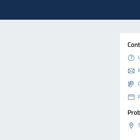
Cont
Prob