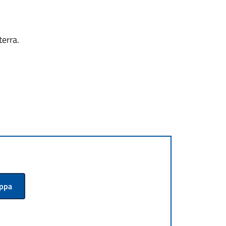
terra.
appa