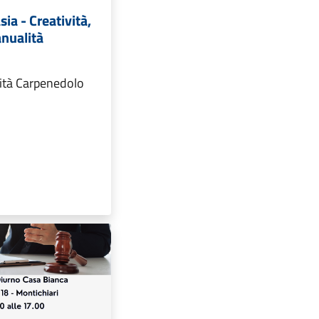
ia - Creatività,
anualità
ità Carpenedolo