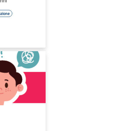
nni
azione