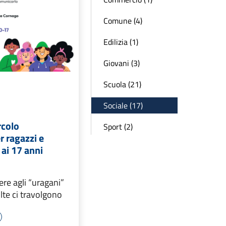
Comune (4)
Edilizia (1)
Giovani (3)
Scuola (21)
Sociale (17)
rcolo
Sport (2)
r ragazzi e
 ai 17 anni
re agli “uragani”
lte ci travolgono