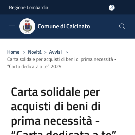
Salta al contenuto principale
Regione Lombardia
Comune di Calcinato
Home
>
Novità
>
Avvisi
>
Carta solidale per acquisti di beni di prima necessità -
“Carta dedicata a te” 2025
Carta solidale per
acquisti di beni di
prima necessità -
“Carta dedicata a te”