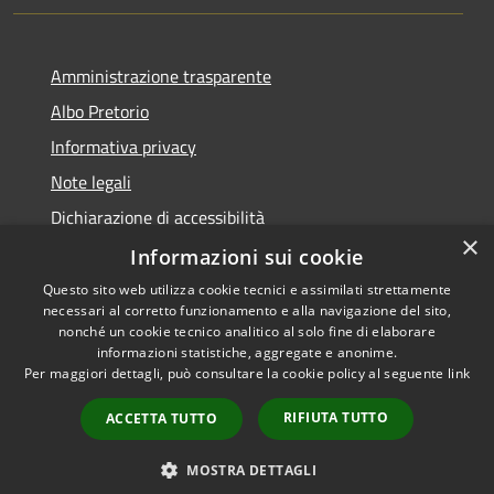
Amministrazione trasparente
Albo Pretorio
Informativa privacy
Note legali
Dichiarazione di accessibilità
×
Piano miglioramento sito
Informazioni sui cookie
Questo sito web utilizza cookie tecnici e assimilati strettamente
necessari al corretto funzionamento e alla navigazione del sito,
nonché un cookie tecnico analitico al solo fine di elaborare
informazioni statistiche, aggregate e anonime.
RSS
Copyright © 2026 • Comune di
Per maggiori dettagli, può consultare la cookie policy al seguente
link
Accessibilità
Calcinato • Powered by
Privacy
Municipium
Accesso
•
RIFIUTA TUTTO
ACCETTA TUTTO
Cookie
redazione
Mappa del sito
MOSTRA DETTAGLI