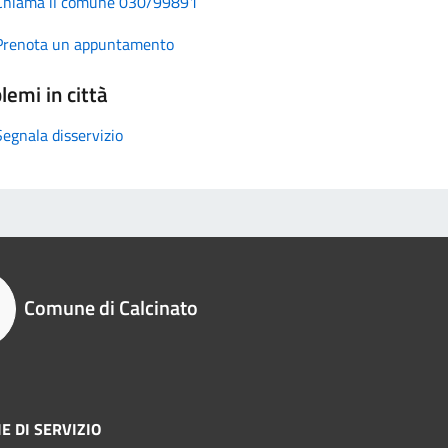
Chiama il comune 030/99891
Prenota un appuntamento
lemi in città
Segnala disservizio
Comune di Calcinato
E DI SERVIZIO