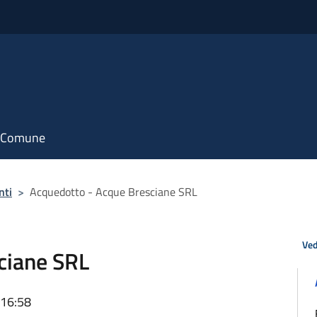
il Comune
nti
>
Acquedotto - Acque Bresciane SRL
Ved
ciane SRL
 16:58