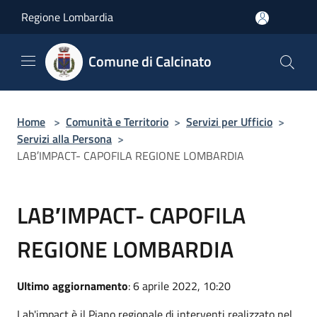
Salta al contenuto principale
Regione Lombardia
Comune di Calcinato
Home
>
Comunità e Territorio
>
Servizi per Ufficio
>
Servizi alla Persona
>
LAB′IMPACT- CAPOFILA REGIONE LOMBARDIA
LAB′IMPACT- CAPOFILA
REGIONE LOMBARDIA
Ultimo aggiornamento
: 6 aprile 2022, 10:20
Lab'impact è il Piano regionale di interventi realizzato nel