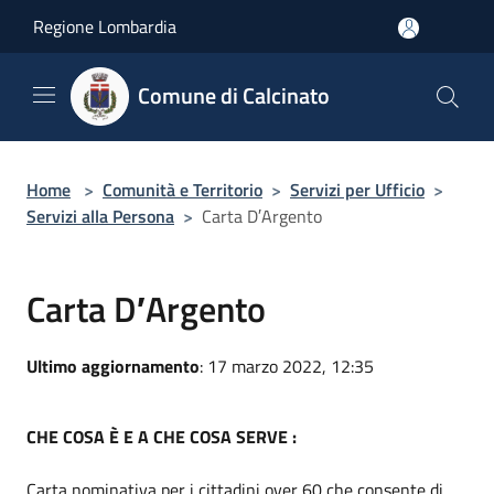
Salta al contenuto principale
Regione Lombardia
Comune di Calcinato
Home
>
Comunità e Territorio
>
Servizi per Ufficio
>
Servizi alla Persona
>
Carta D′Argento
Carta D′Argento
Ultimo aggiornamento
: 17 marzo 2022, 12:35
CHE COSA È E A CHE COSA SERVE :
Carta nominativa per i cittadini over 60 che consente di